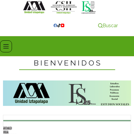
Buscar
B I E N V E N I D O S