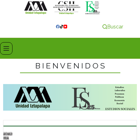
Buscar
B I E N V E N I D O S