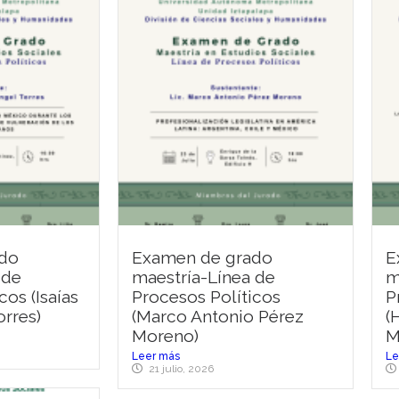
do
Examen de grado
E
 de
maestría-Línea de
m
cos (Isaías
Procesos Políticos
P
orres)
(Marco Antonio Pérez
(
Moreno)
M
Leer más
Le
21 julio, 2026