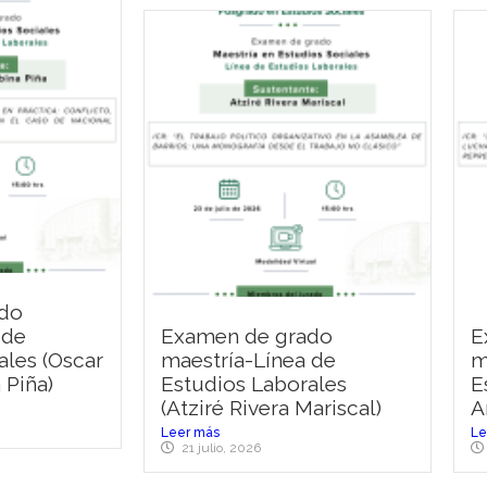
do
 de
Examen de grado
E
ales (Oscar
maestría-Línea de
m
 Piña)
Estudios Laborales
E
(Atziré Rivera Mariscal)
A
Leer más
Le
21 julio, 2026