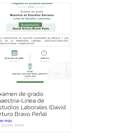
xamen de grado
aestría-Línea de
studios Laborales (David
rturo Bravo Peña)
er más
21 julio, 2026