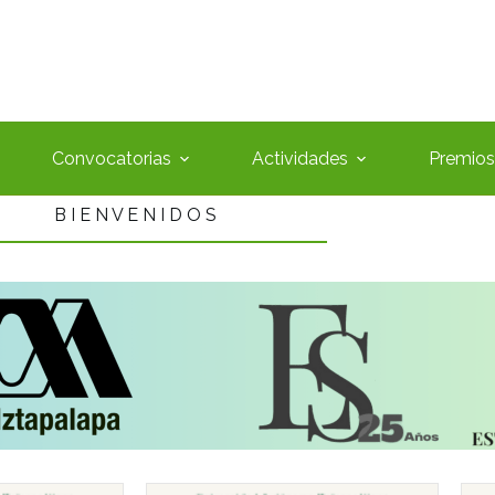
Convocatorias
Actividades
Premios 
B I E N V E N I D O S