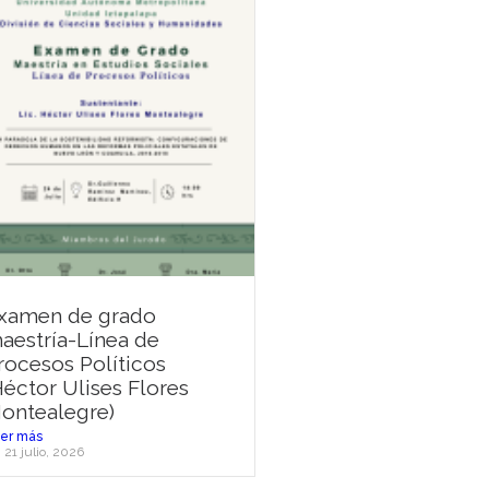
xamen de grado
aestría-Línea de
rocesos Políticos
Héctor Ulises Flores
ontealegre)
er más
21 julio, 2026